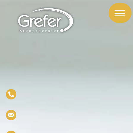
|
|
|